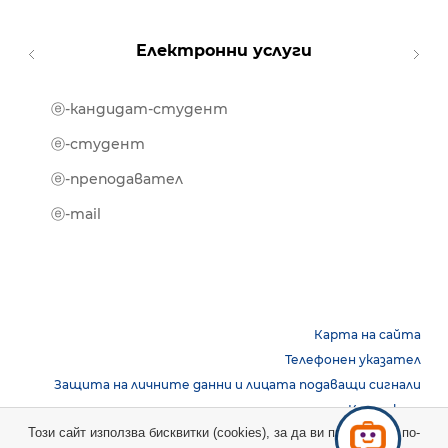
Електронни услуги
ⓔ-кандидат-студент
MOOD
ⓔ-биб
ⓔ-студент
ⓔ-кни
ⓔ-преподавател
ⓔ-trai
ⓔ-mail
Карта на сайта
Телефонен указател
Защита на личните данни и лицата подаващи сигнали
Контакти
Този сайт използва бисквитки (cookies), за да ви предостави по-