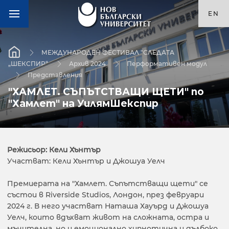
EN
МЕЖДУНАРОДЕН ФЕСТИВАЛ "СЛЕДАТА
„ШЕКСПИР“
Архив 2024
Перформативен модул
Представления
"ХАМЛЕТ. СЪПЪТСТВАЩИ ЩЕТИ" по
"Хамлет" на УилямШекспир
Режисьор: Кели Хънтър
Участват: Кели Хънтър и Джошуа Уелч
Премиерата на "Хамлет. Съпътстващи щети" се
състои в Riverside Studios, Лондон, през февруари
2024 г. В него участват Наташа Хауърд и Джошуа
Уелч, които вдъхват живот на сложната, остра и
мъчителна, но и емоционално хипнотична и дълбоко