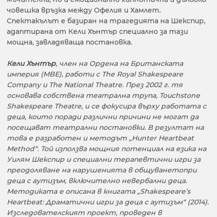
човешка връзка между Офелия и Хамлет.
Спектакълът е базиран на трагедията на Шекспир,
адаптирана от Кели Хънтър специално за тази
мощна, завладяваща постановка.
Кели Хънтър
, член на Ордена на Британската
империя (MBE), работи с The Royal Shakespeare
Company и The National Theatre. През 2002 г. тя
основава собствена театрална трупа, Touchstone
Shakespeare Theatre, и се фокусира върху работата с
деца, които поради различни причини не могат да
посещават театрални постановки. В резултат на
това е разработен и методът „Hunter Heartbeat
Method“. Той използва мощния потенциал на езика на
Уилям Шекспир и специални терапевтични игри за
преодоляване на нарушенията в общуванетопри
деца с аутизъм, включително невербални деца.
Методиката е описана в книгата „Shakespeare’s
Heartbeat: Драматични игри за деца с аутизъм“ (2014).
Изследователският проект, проведен в