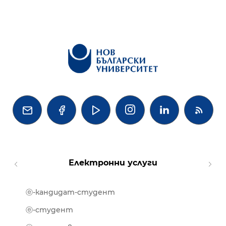




Електронни услуги
ⓔ-кандидат-студент
MOOD
ⓔ-биб
ⓔ-студент