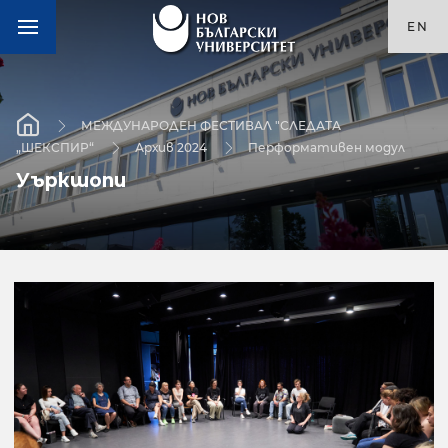
EN
МЕЖДУНАРОДЕН ФЕСТИВАЛ "СЛЕДАТА
„ШЕКСПИР“
Архив 2024
Перформативен модул
Уъркшопи