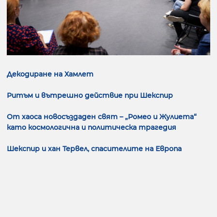
Декодиране на Хамлет
Ритъм и вътрешно действие при Шекспир
От хаоса новосъздаден свят – „Ромео и Жулиета“
като космологична и политическа трагедия
Шекспир и хан Тервел, спасителите на Европа