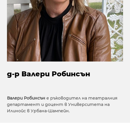
д-р Валери Робинсън
Валeри Робинсън
е ръководител на театралния
департамент и доцент в Университета на
Илинойс в Урбана-Шампейн.